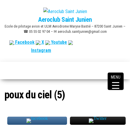
Skip
to
Aeroclub Saint Junien
the
Ecole de pilotage avion et ULM Aerodrome Maryse Bastié – 87200 Saint Junien –
content
☎ 05 55 02 97 04 – ✉ aeroclub.saintjunien@gmail.com
Facebook
X
Youtube
Instagram
MENU
poux du ciel (5)