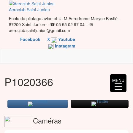
Skip
to
Aeroclub Saint Junien
the
Ecole de pilotage avion et ULM Aerodrome Maryse Bastié –
content
87200 Saint Junien – ☎ 05 55 02 97 04 – ✉
aeroclub.saintjunien@gmail.com
Facebook
X
Youtube
Instagram
P1020366
MENU
Caméras