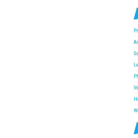
Pr
Ac
So
Le
P
V
Hi
W