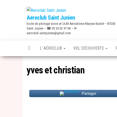
Skip
to
Aeroclub Saint Junien
the
Ecole de pilotage avion et ULM Aerodrome Maryse Bastié – 87200
content
Saint Junien – ☎ 05 55 02 97 04 – ✉
aeroclub.saintjunien@gmail.com
L’ AÉROCLUB
VOL DÉCOUVERTE
yves et christian
Partager