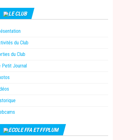
LE CLUB
ésentation
tivités du Club
rties du Club
 Petit Journal
hotos
idéos
storique
ebcams
ECOLE FFA ET FFPLUM