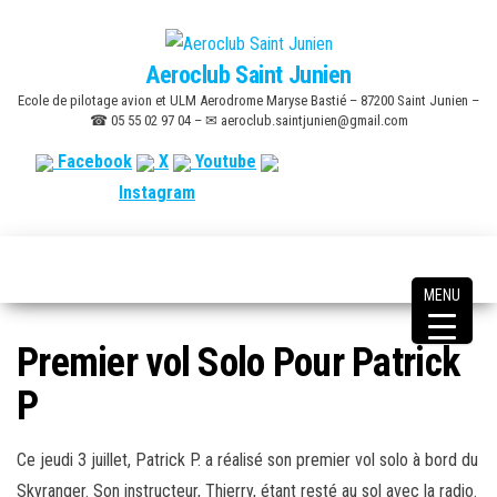
Skip
to
Aeroclub Saint Junien
the
Ecole de pilotage avion et ULM Aerodrome Maryse Bastié – 87200 Saint Junien –
content
☎ 05 55 02 97 04 – ✉ aeroclub.saintjunien@gmail.com
Facebook
X
Youtube
Instagram
MENU
Premier vol Solo Pour Patrick
P
Ce jeudi 3 juillet, Patrick P. a réalisé son premier vol solo à bord du
Skyranger. Son instructeur, Thierry, étant resté au sol avec la radio.