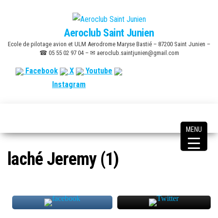
Skip
to
Aeroclub Saint Junien
the
Ecole de pilotage avion et ULM Aerodrome Maryse Bastié – 87200 Saint Junien –
content
☎ 05 55 02 97 04 – ✉ aeroclub.saintjunien@gmail.com
Facebook
X
Youtube
Instagram
MENU
laché Jeremy (1)