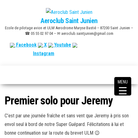
Skip
to
Aeroclub Saint Junien
the
Ecole de pilotage avion et ULM Aerodrome Maryse Bastié – 87200 Saint Junien –
content
☎ 05 55 02 97 04 – ✉ aeroclub.saintjunien@gmail.com
Facebook
X
Youtube
Instagram
MENU
Premier solo pour Jeremy
C’est par une journée fraîche et sans vent que Jeremy à pris son
envol seul à bord de notre Super Guépard. Félicitations à lui et
bonne continuation sur la route du brevet ULM 😉