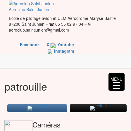
Skip
to
Aeroclub Saint Junien
the
Ecole de pilotage avion et ULM Aerodrome Maryse Bastié –
content
87200 Saint Junien – ☎ 05 55 02 97 04 – ✉
aeroclub.saintjunien@gmail.com
Facebook
X
Youtube
Instagram
MENU
patrouille
Caméras