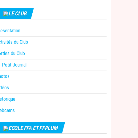
LE CLUB
ésentation
tivités du Club
rties du Club
 Petit Journal
hotos
idéos
storique
ebcams
ECOLE FFA ET FFPLUM