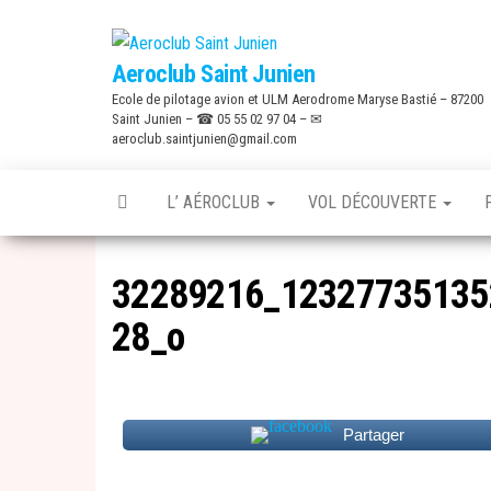
Skip
to
Aeroclub Saint Junien
the
Ecole de pilotage avion et ULM Aerodrome Maryse Bastié – 87200
content
Saint Junien – ☎ 05 55 02 97 04 – ✉
aeroclub.saintjunien@gmail.com
L’ AÉROCLUB
VOL DÉCOUVERTE
32289216_12327735135
28_o
Partager