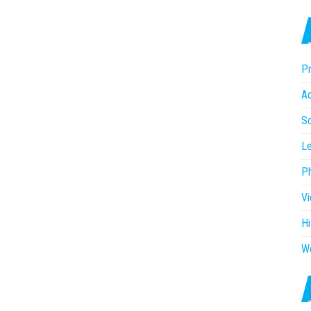
Pr
Ac
So
Le
P
V
Hi
W