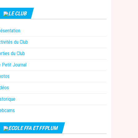
LE CLUB
ésentation
tivités du Club
rties du Club
 Petit Journal
hotos
idéos
storique
ebcams
ECOLE FFA ET FFPLUM