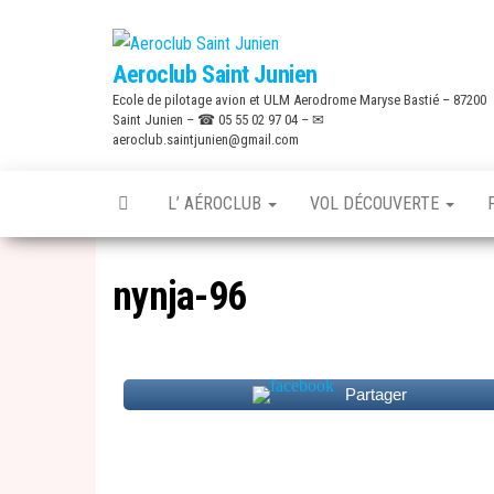
Skip
to
Aeroclub Saint Junien
the
Ecole de pilotage avion et ULM Aerodrome Maryse Bastié – 87200
content
Saint Junien – ☎ 05 55 02 97 04 – ✉
aeroclub.saintjunien@gmail.com
L’ AÉROCLUB
VOL DÉCOUVERTE
nynja-96
Partager