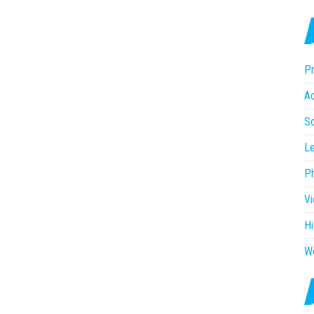
Pr
Ac
So
Le
P
V
Hi
W