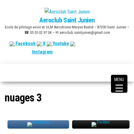
Skip
to
Aeroclub Saint Junien
the
Ecole de pilotage avion et ULM Aerodrome Maryse Bastié – 87200 Saint Junien –
content
☎ 05 55 02 97 04 – ✉ aeroclub.saintjunien@gmail.com
Facebook
X
Youtube
Instagram
MENU
nuages 3