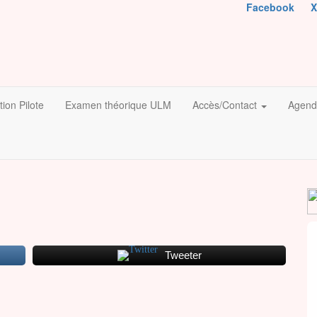
Facebook
X
ion Pilote
Examen théorique ULM
Accès/Contact
Agend
Tweeter