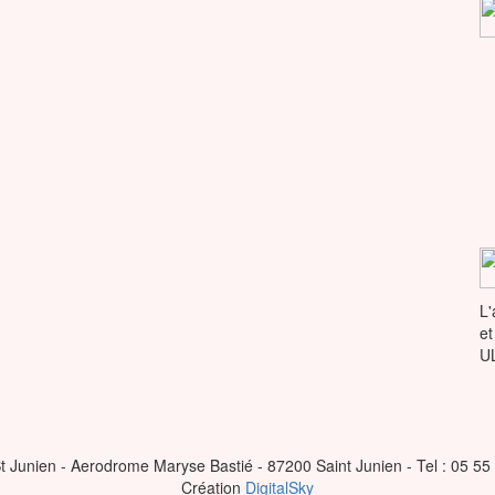
L'
et
U
t Junien - Aerodrome Maryse Bastié - 87200 Saint Junien - Tel : 05 55
Création
DigitalSky