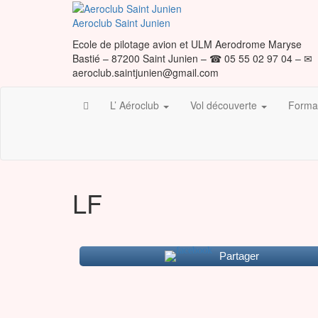
Skip
to
Aeroclub Saint Junien
the
Ecole de pilotage avion et ULM Aerodrome Maryse
content
Bastié – 87200 Saint Junien – ☎ 05 55 02 97 04 – ✉
aeroclub.saintjunien@gmail.com
L’ Aéroclub
Vol découverte
Format
LF
Partager