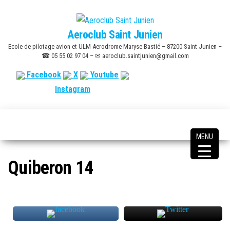
Skip
to
Aeroclub Saint Junien
the
Ecole de pilotage avion et ULM Aerodrome Maryse Bastié – 87200 Saint Junien –
content
☎ 05 55 02 97 04 – ✉ aeroclub.saintjunien@gmail.com
Facebook
X
Youtube
Instagram
MENU
Quiberon 14