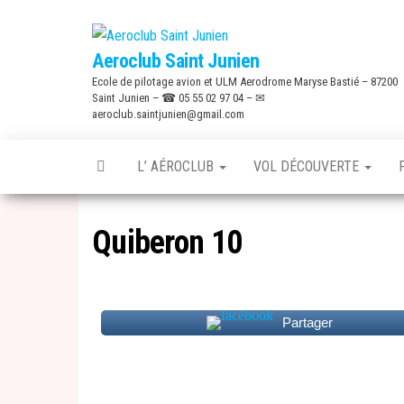
Skip
to
Aeroclub Saint Junien
the
Ecole de pilotage avion et ULM Aerodrome Maryse Bastié – 87200
content
Saint Junien – ☎ 05 55 02 97 04 – ✉
aeroclub.saintjunien@gmail.com
L’ AÉROCLUB
VOL DÉCOUVERTE
Quiberon 10
Partager