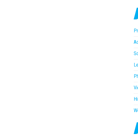
Pr
Ac
So
Le
P
V
Hi
W