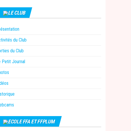
LE CLUB
ésentation
tivités du Club
rties du Club
 Petit Journal
hotos
idéos
storique
ebcams
ECOLE FFA ET FFPLUM