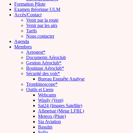
Formation Pilote
Examen théorique ULM
Accès/Contact
Venir par la route
Venir par les airs
Tarifs
Nous contacter
Agenda
Membres
Aerogest*
Documents Aéroclub
Gestion Aéroclub*
Boutique Aéroclub*
Sécurité des vols*
Bureau Enquête Analyse
Trombinoscope*
Outils et Liens
Webcams
Windy (Vent)
Sat24 (Images Satellite)
Allmetsat (Metar LFBL)
Meteox (Pluie)
Sia Aviation
Basulm
Sofia