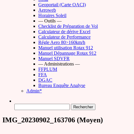
Geoportail (Carte OACI)
Aeroweb
Horaires Soleil
— Outils —
Checklist de Préparation de Vol
Calculateur de dérive Excel
Calculateur de Performance
Régle Aero 80>160km/h
Manuel utilisation Rotax 912
Manuel Dépannage Rotax 912
Manuel SDVFR
— Administrations —
FFPLUM
FFA
DGAC
Bureau Enquête Analyse
Admin*
Rechercher :
IMG_20230902_163706 (Moyen)