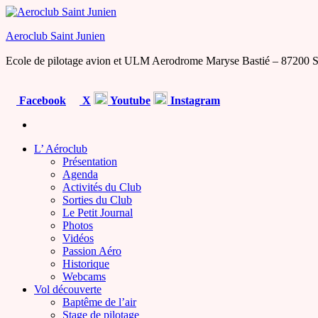
Skip
to
Aeroclub Saint Junien
the
content
Ecole de pilotage avion et ULM Aerodrome Maryse Bastié – 87200 S
Facebook
X
Youtube
Instagram
L’ Aéroclub
Présentation
Agenda
Activités du Club
Sorties du Club
Le Petit Journal
Photos
Vidéos
Passion Aéro
Historique
Webcams
Vol découverte
Baptême de l’air
Stage de pilotage