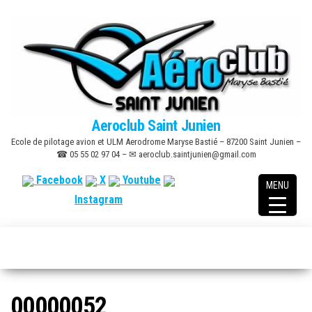
Skip
to
the
content
Aeroclub Saint Junien
Ecole de pilotage avion et ULM Aerodrome Maryse Bastié – 87200 Saint Junien –
☎ 05 55 02 97 04 – ✉ aeroclub.saintjunien@gmail.com
Facebook
X
Youtube
MENU
Instagram
00000052