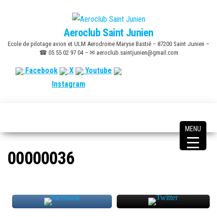
Skip
to
Aeroclub Saint Junien
the
Ecole de pilotage avion et ULM Aerodrome Maryse Bastié – 87200 Saint Junien –
content
☎ 05 55 02 97 04 – ✉ aeroclub.saintjunien@gmail.com
Facebook
X
Youtube
Instagram
MENU
00000036