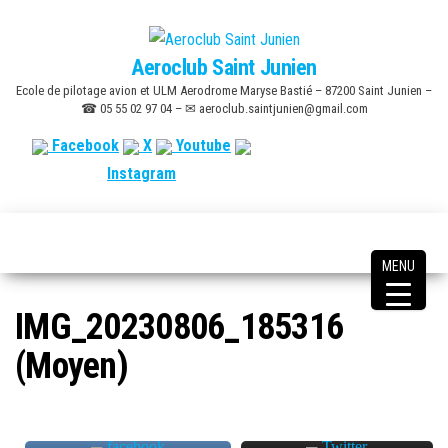
Skip
to
Aeroclub Saint Junien
the
Ecole de pilotage avion et ULM Aerodrome Maryse Bastié – 87200 Saint Junien –
content
☎ 05 55 02 97 04 – ✉ aeroclub.saintjunien@gmail.com
Facebook
X
Youtube
Instagram
MENU
IMG_20230806_185316
(Moyen)