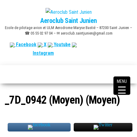
Skip
to
Aeroclub Saint Junien
the
Ecole de pilotage avion et ULM Aerodrome Maryse Bastié – 87200 Saint Junien –
content
☎ 05 55 02 97 04 – ✉ aeroclub.saintjunien@gmail.com
Facebook
X
Youtube
Instagram
MENU
_7D_0942 (Moyen) (Moyen)