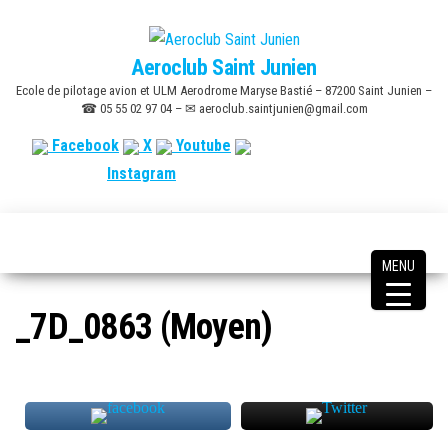
Skip
to
Aeroclub Saint Junien
the
Ecole de pilotage avion et ULM Aerodrome Maryse Bastié – 87200 Saint Junien –
content
☎ 05 55 02 97 04 – ✉ aeroclub.saintjunien@gmail.com
Facebook
X
Youtube
Instagram
MENU
_7D_0863 (Moyen)