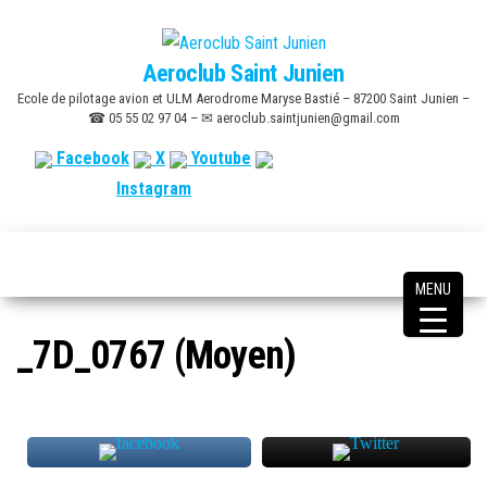
Skip
to
Aeroclub Saint Junien
the
Ecole de pilotage avion et ULM Aerodrome Maryse Bastié – 87200 Saint Junien –
content
☎ 05 55 02 97 04 – ✉ aeroclub.saintjunien@gmail.com
Facebook
X
Youtube
Instagram
MENU
_7D_0767 (Moyen)