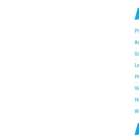
Pr
Ac
So
Le
P
V
Hi
W