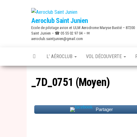
Skip
to
Aeroclub Saint Junien
the
Ecole de pilotage avion et ULM Aerodrome Maryse Bastié – 87200
content
Saint Junien – ☎ 05 55 02 97 04 – ✉
aeroclub.saintjunien@gmail.com
L’ AÉROCLUB
VOL DÉCOUVERTE
_7D_0751 (Moyen)
Partager