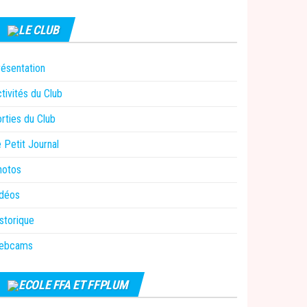
LE CLUB
ésentation
tivités du Club
rties du Club
 Petit Journal
hotos
idéos
storique
ebcams
ECOLE FFA ET FFPLUM