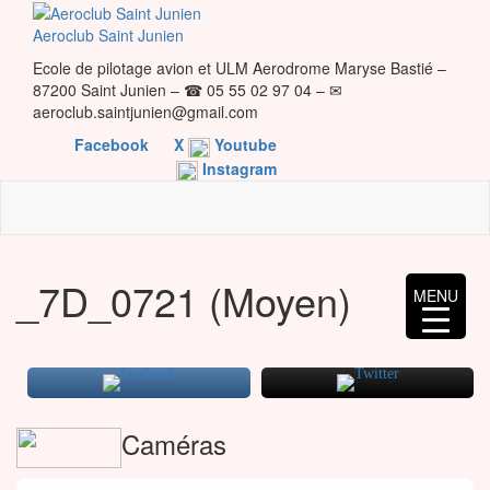
Skip
to
Aeroclub Saint Junien
the
Ecole de pilotage avion et ULM Aerodrome Maryse Bastié –
content
87200 Saint Junien – ☎ 05 55 02 97 04 – ✉
aeroclub.saintjunien@gmail.com
Facebook
X
Youtube
Instagram
_7D_0721 (Moyen)
MENU
Caméras