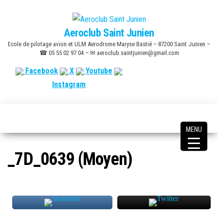
Skip
to
Aeroclub Saint Junien
the
Ecole de pilotage avion et ULM Aerodrome Maryse Bastié – 87200 Saint Junien –
content
☎ 05 55 02 97 04 – ✉ aeroclub.saintjunien@gmail.com
Facebook
X
Youtube
Instagram
MENU
_7D_0639 (Moyen)