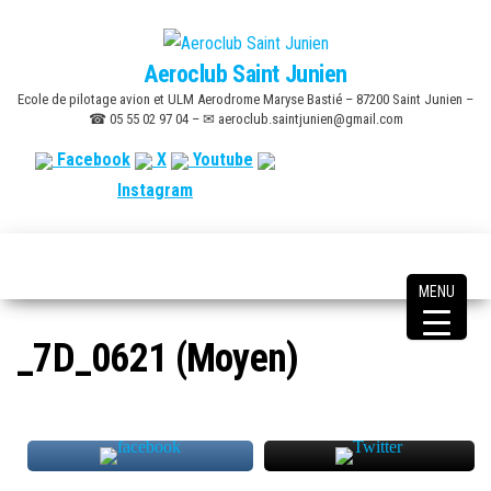
Skip
to
Aeroclub Saint Junien
the
Ecole de pilotage avion et ULM Aerodrome Maryse Bastié – 87200 Saint Junien –
content
☎ 05 55 02 97 04 – ✉ aeroclub.saintjunien@gmail.com
Facebook
X
Youtube
Instagram
MENU
_7D_0621 (Moyen)