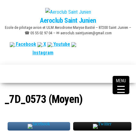
Skip
to
Aeroclub Saint Junien
the
Ecole de pilotage avion et ULM Aerodrome Maryse Bastié – 87200 Saint Junien –
content
☎ 05 55 02 97 04 – ✉ aeroclub.saintjunien@gmail.com
Facebook
X
Youtube
Instagram
MENU
_7D_0573 (Moyen)