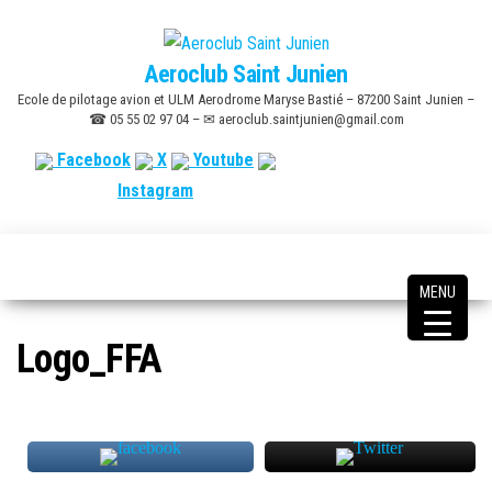
Skip
to
Aeroclub Saint Junien
the
Ecole de pilotage avion et ULM Aerodrome Maryse Bastié – 87200 Saint Junien –
content
☎ 05 55 02 97 04 – ✉ aeroclub.saintjunien@gmail.com
Facebook
X
Youtube
Instagram
MENU
Logo_FFA