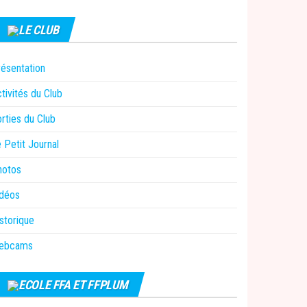
LE CLUB
ésentation
tivités du Club
rties du Club
 Petit Journal
hotos
idéos
storique
ebcams
ECOLE FFA ET FFPLUM