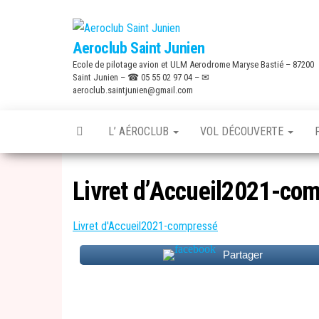
Skip
to
Aeroclub Saint Junien
the
Ecole de pilotage avion et ULM Aerodrome Maryse Bastié – 87200
content
Saint Junien – ☎ 05 55 02 97 04 – ✉
aeroclub.saintjunien@gmail.com
L’ AÉROCLUB
VOL DÉCOUVERTE
Livret d’Accueil2021-co
Livret d'Accueil2021-compressé
Partager