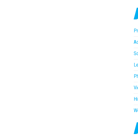
Pr
Ac
So
Le
P
V
Hi
W