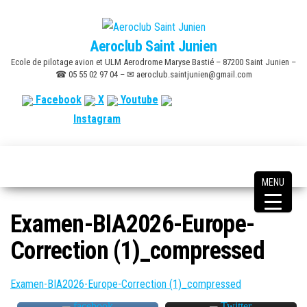
Skip
to
Aeroclub Saint Junien
the
Ecole de pilotage avion et ULM Aerodrome Maryse Bastié – 87200 Saint Junien –
content
☎ 05 55 02 97 04 – ✉ aeroclub.saintjunien@gmail.com
Facebook
X
Youtube
Instagram
MENU
Examen-BIA2026-Europe-
Correction (1)_compressed
Examen-BIA2026-Europe-Correction (1)_compressed