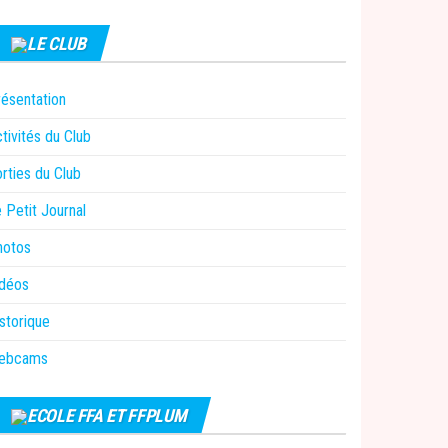
LE CLUB
ésentation
tivités du Club
rties du Club
 Petit Journal
hotos
idéos
storique
ebcams
ECOLE FFA ET FFPLUM