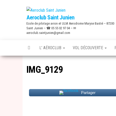
Skip
to
Aeroclub Saint Junien
the
Ecole de pilotage avion et ULM Aerodrome Maryse Bastié – 87200
content
Saint Junien – ☎ 05 55 02 97 04 – ✉
aeroclub.saintjunien@gmail.com
L’ AÉROCLUB
VOL DÉCOUVERTE
IMG_9129
Partager