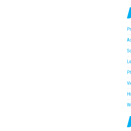
Pr
Ac
So
Le
P
V
Hi
W