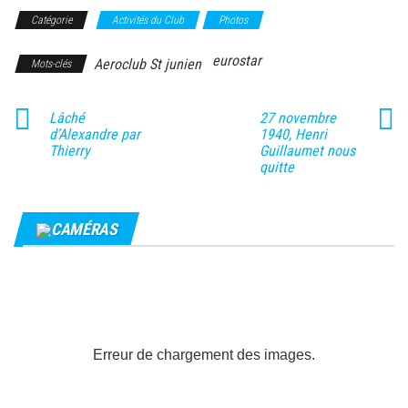
Catégorie
Activités du Club
Photos
eurostar
Aeroclub St junien
Mots-clés
Lâché
27 novembre
d’Alexandre par
1940, Henri
Thierry
Guillaumet nous
quitte
CAMÉRAS
Erreur de chargement des images.