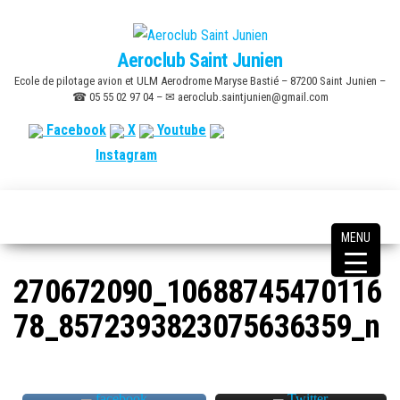
Skip
to
Aeroclub Saint Junien
the
Ecole de pilotage avion et ULM Aerodrome Maryse Bastié – 87200 Saint Junien –
content
☎ 05 55 02 97 04 – ✉ aeroclub.saintjunien@gmail.com
Facebook
X
Youtube
Instagram
MENU
270672090_10688745470116
78_8572393823075636359_n