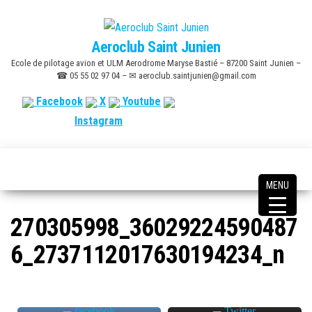
Skip
to
Aeroclub Saint Junien
the
Ecole de pilotage avion et ULM Aerodrome Maryse Bastié – 87200 Saint Junien –
content
☎ 05 55 02 97 04 – ✉ aeroclub.saintjunien@gmail.com
Facebook
X
Youtube
Instagram
MENU
270305998_36029224590487
6_2737112017630194234_n