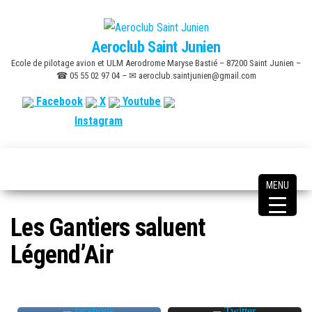
Skip
to
Aeroclub Saint Junien
the
Ecole de pilotage avion et ULM Aerodrome Maryse Bastié – 87200 Saint Junien –
content
☎ 05 55 02 97 04 – ✉ aeroclub.saintjunien@gmail.com
Facebook
X
Youtube
Instagram
MENU
Les Gantiers saluent
Légend’Air