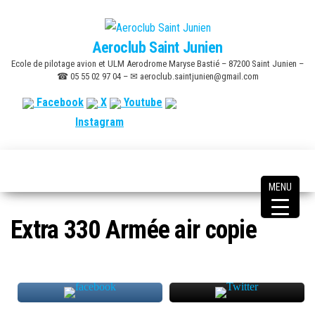
Skip
to
Aeroclub Saint Junien
the
Ecole de pilotage avion et ULM Aerodrome Maryse Bastié – 87200 Saint Junien –
content
☎ 05 55 02 97 04 – ✉ aeroclub.saintjunien@gmail.com
Facebook
X
Youtube
Instagram
MENU
Extra 330 Armée air copie