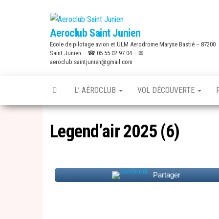
Skip
to
Aeroclub Saint Junien
the
Ecole de pilotage avion et ULM Aerodrome Maryse Bastié – 87200
content
Saint Junien – ☎ 05 55 02 97 04 – ✉
aeroclub.saintjunien@gmail.com
L’ AÉROCLUB
VOL DÉCOUVERTE
Legend’air 2025 (6)
Partager