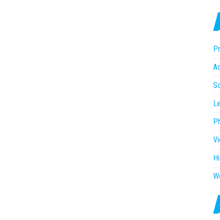
Pr
Ac
So
Le
P
V
Hi
W