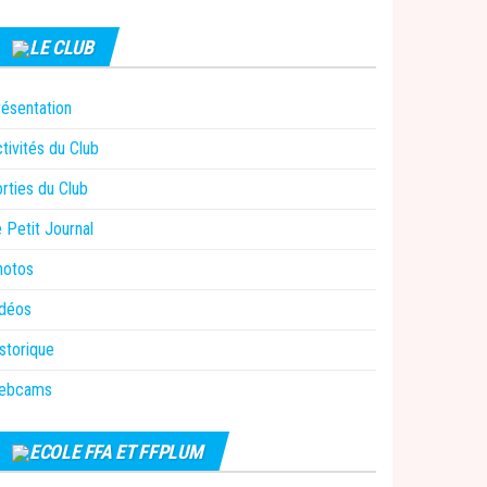
LE CLUB
ésentation
tivités du Club
rties du Club
 Petit Journal
hotos
idéos
storique
ebcams
ECOLE FFA ET FFPLUM