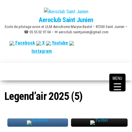
Skip
to
Aeroclub Saint Junien
the
Ecole de pilotage avion et ULM Aerodrome Maryse Bastié – 87200 Saint Junien –
content
☎ 05 55 02 97 04 – ✉ aeroclub.saintjunien@gmail.com
Facebook
X
Youtube
Instagram
MENU
Legend’air 2025 (5)