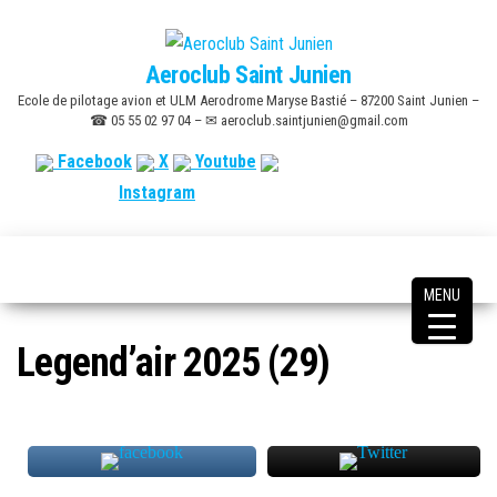
Skip
to
Aeroclub Saint Junien
the
Ecole de pilotage avion et ULM Aerodrome Maryse Bastié – 87200 Saint Junien –
content
☎ 05 55 02 97 04 – ✉ aeroclub.saintjunien@gmail.com
Facebook
X
Youtube
Instagram
MENU
Legend’air 2025 (29)