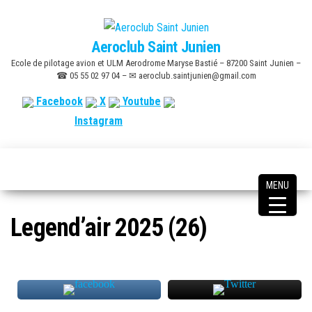
Skip
to
Aeroclub Saint Junien
the
Ecole de pilotage avion et ULM Aerodrome Maryse Bastié – 87200 Saint Junien –
content
☎ 05 55 02 97 04 – ✉ aeroclub.saintjunien@gmail.com
Facebook
X
Youtube
Instagram
MENU
Legend’air 2025 (26)