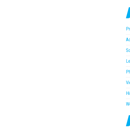
Pr
Ac
So
Le
P
V
Hi
W