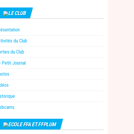
LE CLUB
ésentation
tivités du Club
rties du Club
 Petit Journal
hotos
idéos
storique
ebcams
ECOLE FFA ET FFPLUM