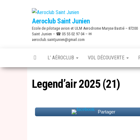
Skip
to
Aeroclub Saint Junien
the
Ecole de pilotage avion et ULM Aerodrome Maryse Bastié – 87200
content
Saint Junien – ☎ 05 55 02 97 04 – ✉
aeroclub.saintjunien@gmail.com
L’ AÉROCLUB
VOL DÉCOUVERTE
Legend’air 2025 (21)
Partager