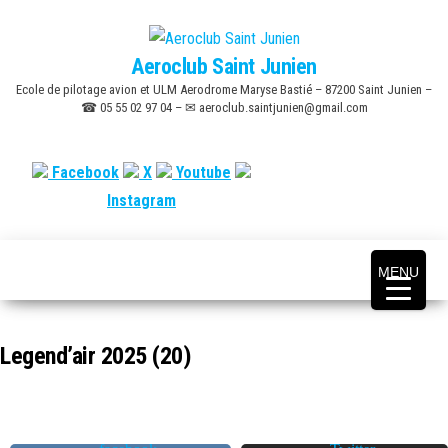
Skip
to
Aeroclub Saint Junien
the
Ecole de pilotage avion et ULM Aerodrome Maryse Bastié – 87200 Saint Junien –
content
☎ 05 55 02 97 04 – ✉ aeroclub.saintjunien@gmail.com
Facebook
X
Youtube
Instagram
MENU
Legend’air 2025 (20)