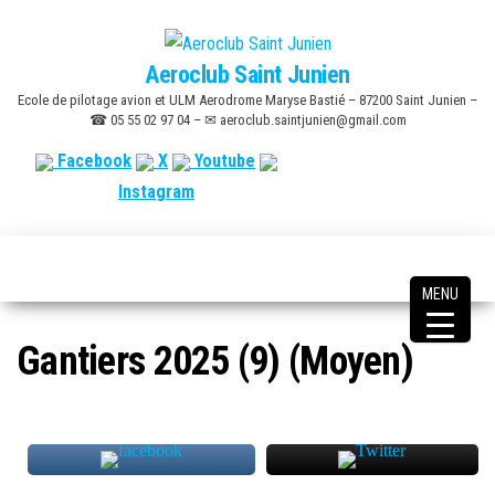
Skip
to
Aeroclub Saint Junien
the
Ecole de pilotage avion et ULM Aerodrome Maryse Bastié – 87200 Saint Junien –
content
☎ 05 55 02 97 04 – ✉ aeroclub.saintjunien@gmail.com
Facebook
X
Youtube
Instagram
MENU
Gantiers 2025 (9) (Moyen)