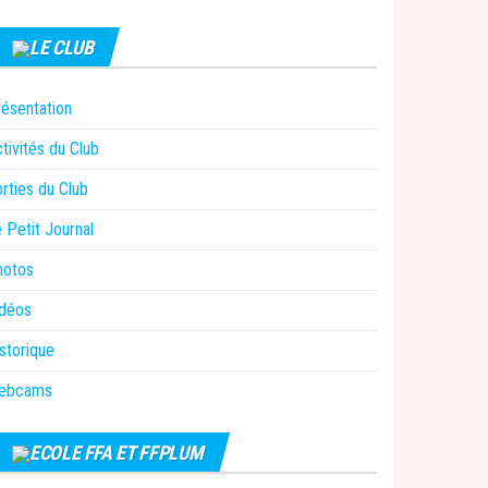
LE CLUB
ésentation
tivités du Club
rties du Club
 Petit Journal
hotos
idéos
storique
ebcams
ECOLE FFA ET FFPLUM