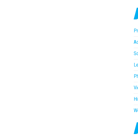
Pr
Ac
So
Le
P
V
Hi
W