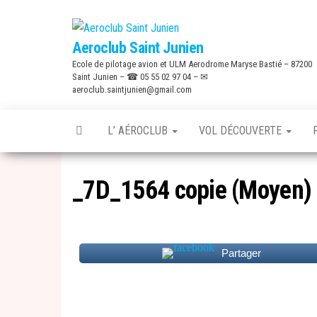
Skip
to
Aeroclub Saint Junien
the
Ecole de pilotage avion et ULM Aerodrome Maryse Bastié – 87200
content
Saint Junien – ☎ 05 55 02 97 04 – ✉
aeroclub.saintjunien@gmail.com
L’ AÉROCLUB
VOL DÉCOUVERTE
_7D_1564 copie (Moyen)
Partager