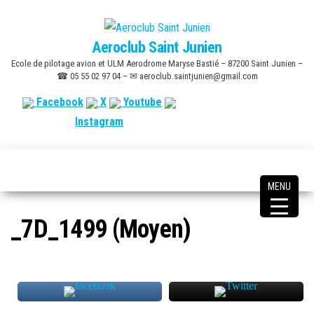
Skip
to
Aeroclub Saint Junien
the
Ecole de pilotage avion et ULM Aerodrome Maryse Bastié – 87200 Saint Junien –
content
☎ 05 55 02 97 04 – ✉ aeroclub.saintjunien@gmail.com
Facebook
X
Youtube
Instagram
MENU
_7D_1499 (Moyen)