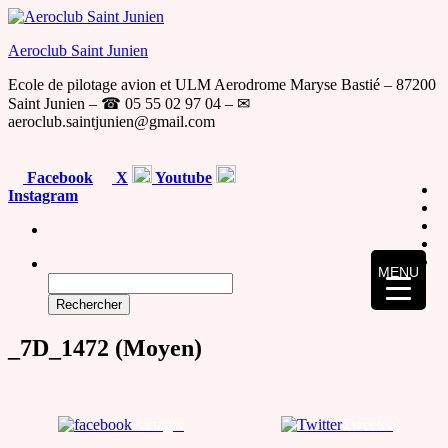
Skip
to
Aeroclub Saint Junien
the
content
Ecole de pilotage avion et ULM Aerodrome Maryse Bastié – 87200
Saint Junien – ☎ 05 55 02 97 04 – ✉
aeroclub.saintjunien@gmail.com
Facebook
X
Youtube
Instagram
MENU
Rechercher :
_7D_1472 (Moyen)
Partager
Tweeter