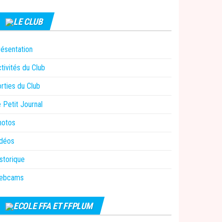
LE CLUB
ésentation
tivités du Club
rties du Club
 Petit Journal
hotos
idéos
storique
ebcams
ECOLE FFA ET FFPLUM