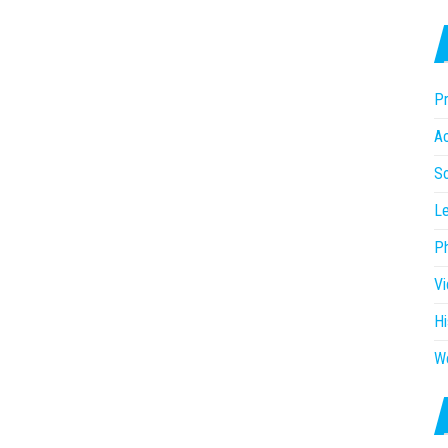
Pr
Ac
So
Le
P
V
Hi
W