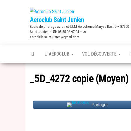
Skip
to
Aeroclub Saint Junien
the
Ecole de pilotage avion et ULM Aerodrome Maryse Bastié – 87200
content
Saint Junien – ☎ 05 55 02 97 04 – ✉
aeroclub.saintjunien@gmail.com
L’ AÉROCLUB
VOL DÉCOUVERTE
_5D_4272 copie (Moyen)
Partager