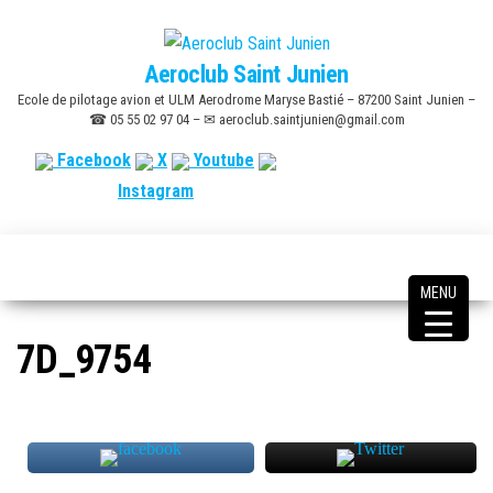
Skip
to
Aeroclub Saint Junien
the
Ecole de pilotage avion et ULM Aerodrome Maryse Bastié – 87200 Saint Junien –
content
☎ 05 55 02 97 04 – ✉ aeroclub.saintjunien@gmail.com
Facebook
X
Youtube
Instagram
MENU
7D_9754