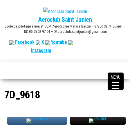
Skip
to
Aeroclub Saint Junien
the
Ecole de pilotage avion et ULM Aerodrome Maryse Bastié – 87200 Saint Junien –
content
☎ 05 55 02 97 04 – ✉ aeroclub.saintjunien@gmail.com
Facebook
X
Youtube
Instagram
MENU
7D_9618