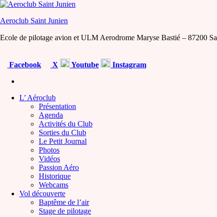
Skip
to
Aeroclub Saint Junien
the
content
Ecole de pilotage avion et ULM Aerodrome Maryse Bastié – 87200 Sa
Facebook
X
Youtube
Instagram
L’ Aéroclub
Présentation
Agenda
Activités du Club
Sorties du Club
Le Petit Journal
Photos
Vidéos
Passion Aéro
Historique
Webcams
Vol découverte
Baptême de l’air
Stage de pilotage