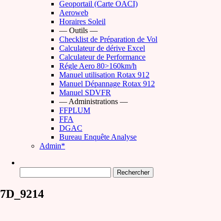
Geoportail (Carte OACI)
Aeroweb
Horaires Soleil
— Outils —
Checklist de Préparation de Vol
Calculateur de dérive Excel
Calculateur de Performance
Régle Aero 80>160km/h
Manuel utilisation Rotax 912
Manuel Dépannage Rotax 912
Manuel SDVFR
— Administrations —
FFPLUM
FFA
DGAC
Bureau Enquête Analyse
Admin*
Rechercher :
7D_9214