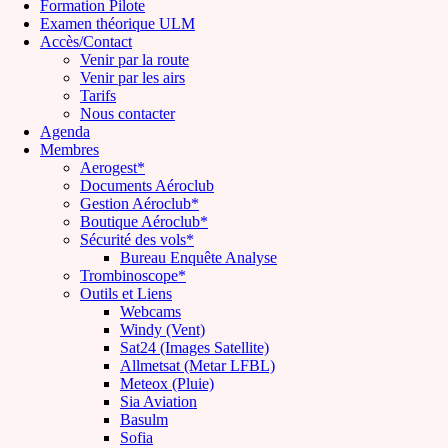
Formation Pilote
Examen théorique ULM
Accès/Contact
Venir par la route
Venir par les airs
Tarifs
Nous contacter
Agenda
Membres
Aerogest*
Documents Aéroclub
Gestion Aéroclub*
Boutique Aéroclub*
Sécurité des vols*
Bureau Enquête Analyse
Trombinoscope*
Outils et Liens
Webcams
Windy (Vent)
Sat24 (Images Satellite)
Allmetsat (Metar LFBL)
Meteox (Pluie)
Sia Aviation
Basulm
Sofia