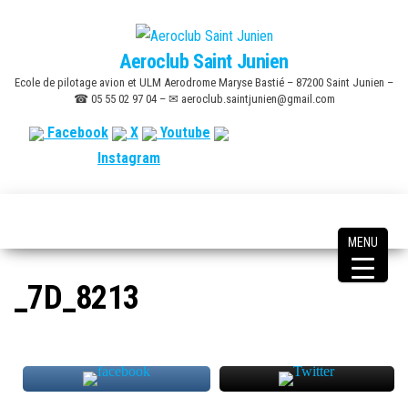
Skip
to
Aeroclub Saint Junien
the
Ecole de pilotage avion et ULM Aerodrome Maryse Bastié – 87200 Saint Junien –
content
☎ 05 55 02 97 04 – ✉ aeroclub.saintjunien@gmail.com
Facebook
X
Youtube
Instagram
MENU
_7D_8213