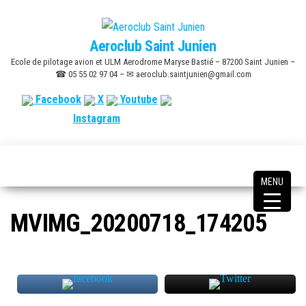
Skip
to
Aeroclub Saint Junien
the
Ecole de pilotage avion et ULM Aerodrome Maryse Bastié – 87200 Saint Junien –
content
☎ 05 55 02 97 04 – ✉ aeroclub.saintjunien@gmail.com
Facebook
X
Youtube
Instagram
MENU
MVIMG_20200718_174205